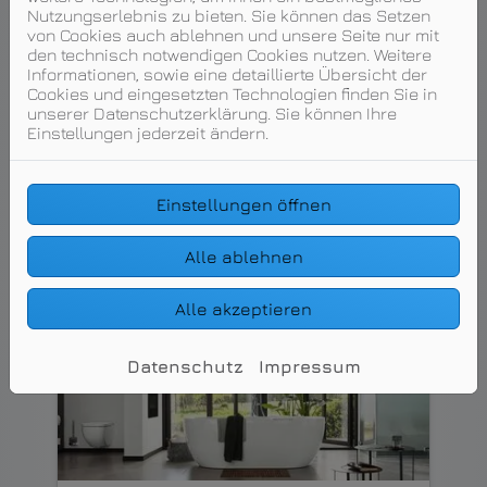
selbstständig und ohne die Hilfe
Nutzungserlebnis zu bieten. Sie können das Setzen
anderer in den eigenen Wohnräumen
von Cookies auch ablehnen und unsere Seite nur mit
leben? Einen ganz wichtigen Beitrag
den technisch notwendigen Cookies nutzen. Weitere
dazu liefert ein barrierefreies Bad. Es
Informationen, sowie eine detaillierte Übersicht der
verbindet zeitloses Design mit einem
Cookies und eingesetzten Technologien finden Sie in
hohen Maß an Komfort und bietet
unserer Datenschutzerklärung. Sie können Ihre
ergonomische Zusatzfunktionen.
Einstellungen jederzeit ändern.
Weiterlesen
Einstellungen öffnen
Alle ablehnen
Alle akzeptieren
Datenschutz
Impressum