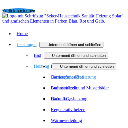
Zurück nach oben
Home
Leistungen
Untermenü öffnen und schließen
Bad
Untermenü öffnen und schließen
Heizung
Badmodernisierung
Untermenü öffnen und schließen
Barrierefreies Bad
Heizungsmodernisierung
Badinspiration und Musterbäder
Brennstoffzelle
Badanfrage
Öl- und Gasheizung
Regenerativ heizen
Wärmeverteilung