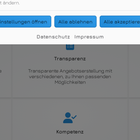
t ändern.
en ein umfassendes Service-Angebot für 
instellungen öffnen
Alle ablehnen
Alle akzeptier
Datenschutz
Impressum
Transparenz
e
Transparente Angebotserstellung mit
verschiedenen, zu Ihnen passenden
Möglichkeiten
Kompetenz