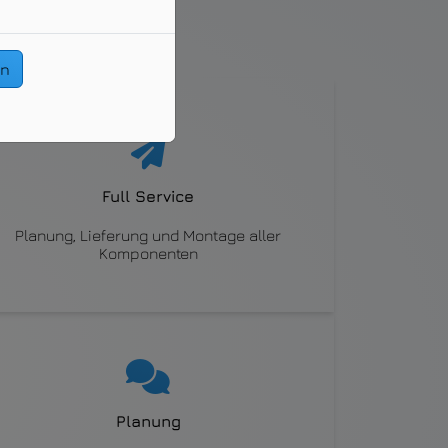
Ihr Smart Home:
en
Full Service
Planung, Lieferung und Montage aller
Komponenten
Planung