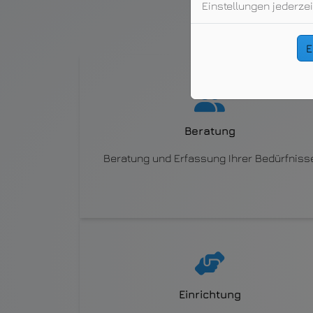
Einstellungen jederzei
Wir bieten Ihn
E
Beratung
Beratung und Erfassung Ihrer Bedürfniss
Einrichtung