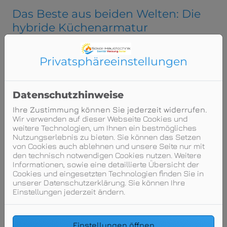
Das Beste aus beiden Welten: Die
hybride Küchenarmatur
Neben Designlinien mit ausziehbarem Auslauf,
flüsterleisen Textilschläuchen und verschiedenen
Privatsphäre­einstellungen
Strahlarten steht mit der HANSA
VANTIS STYLE HYBRID
nun eine einzigartige Armatur zur Verfügung, die
Komfort und Hygiene-Vorteile berührungsloser
Bedienung mit den gewohnten Einstelloptionen eines
Datenschutzhinweise
Hebelmischers verbindet. Daraus entsteht ein
Nutzungs-Interface neuer Generation, das perfekt zu
Ihre Zustimmung können Sie jederzeit widerrufen.
den veränderten Gewohnheiten moderner Küchen
Wir verwenden auf dieser Webseite Cookies und
passt.
weitere Technologien, um Ihnen ein bestmögliches
Nutzungserlebnis zu bieten. Sie können das Setzen
von Cookies auch ablehnen und unsere Seite nur mit
den technisch notwendigen Cookies nutzen. Weitere
Informationen, sowie eine detaillierte Übersicht der
Cookies und eingesetzten Technologien finden Sie in
unserer Datenschutzerklärung. Sie können Ihre
Einstellungen jederzeit ändern.
Einstellungen öffnen