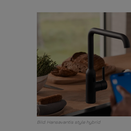
BiId: Hansavantis style hybrid