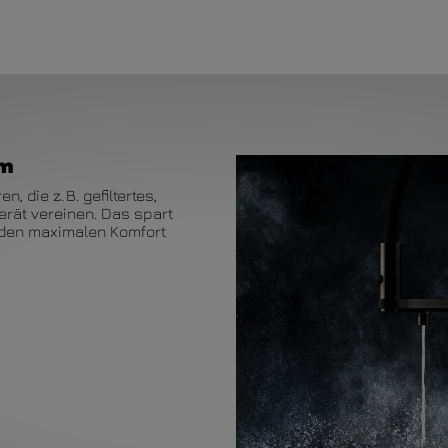
em
 die z. B. gefiltertes,
rät vereinen. Das spart
r den maximalen Komfort