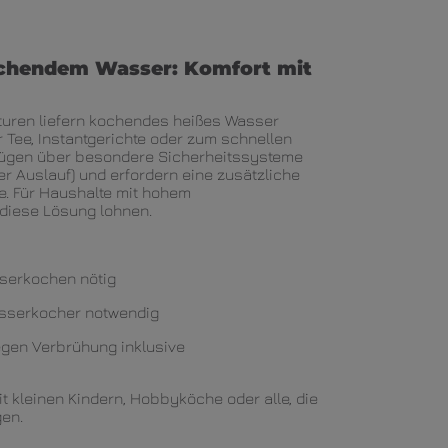
ochendem Wasser: Komfort mit
turen liefern kochendes heißes Wasser
r Tee, Instantgerichte oder zum schnellen
erfügen über besondere Sicherheitssysteme
rter Auslauf) und erfordern eine zusätzliche
le. Für Haushalte mit hohem
diese Lösung lohnen.
sserkochen nötig
asserkocher notwendig
egen Verbrühung inklusive
mit kleinen Kindern, Hobbyköche oder alle, die
gen.