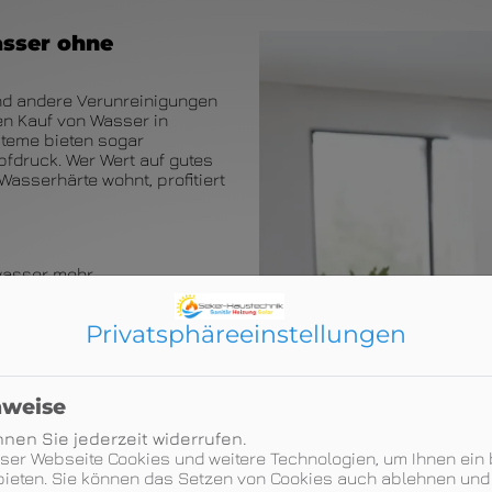
asser ohne
 und andere Verunreinigungen
en Kauf von Wasser in
steme bieten sogar
fdruck. Wer Wert auf gutes
Wasserhärte wohnt, profitiert
wasser mehr
 durch den Verzicht auf
Privatsphäre­einstellungen
undes Wasser direkt aus dem
nweise
n von Wasser notwendig
nen Sie jederzeit widerrufen.
eser Webseite Cookies und weitere Technologien, um Ihnen ein
auf gute Wasserqualität legen
ieten. Sie können das Setzen von Cookies auch ablehnen und 
ne) schützen wollen.