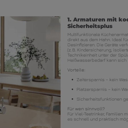
1. Armaturen mit k
Sicherheitsplus
Multifunktionale Küchenarma
direkt aus dem Hahn. Ideal fü
Desinfizieren. Die Geräte v
(z. B. Kindersicherung, isolie
Technikeinheit unter der Spü
Heißwasserbedarf kann sich 
Vorteile:
Zeitersparnis – kein Wa
Platzersparnis – kein W
Sicherheitsfunktionen g
Für wen sinnvoll?
Für Viel-Teetrinker, Familien 
es schnell und praktisch mö