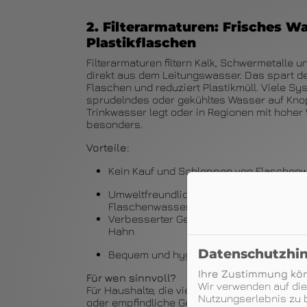
2. Filterarmaturen: Frisches W
Plastikflaschen
Filterarmaturen filtern Kalk, Schwermetalle
direkt aus dem Leitungswasser. Das spart d
Flaschen und reduziert Plastikmüll. Viele Sy
sprudelndes oder gekühltes Wasser auf Knop
Trinkwasser legt oder in Regionen mit hoher 
besonders.
Vorteile:
Kein Kauf und Schleppen von Flaschen
Umweltfreundlich: Vermeidet Plastikmüll
Flaschenwasser
Verbesserter Geschmack: Frisches, ges
Hahn
Datenschutzhi
Bequem und hygienisch – kein Umfülle
Ihre Zustimmung kön
Für wen sinnvoll?
Wir verwenden auf di
Für Haushalte, die viel Wasser trinken, Wert 
Nutzungserlebnis zu b
oder empfindliche Geräte (z. B. Kaffeemaschi